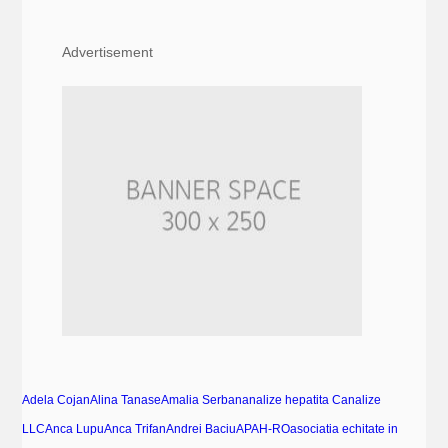
Advertisement
Adela Cojan
Alina Tanase
Amalia Serban
analize hepatita C
analize
LLC
Anca Lupu
Anca Trifan
Andrei Baciu
APAH-RO
asociatia echitate in