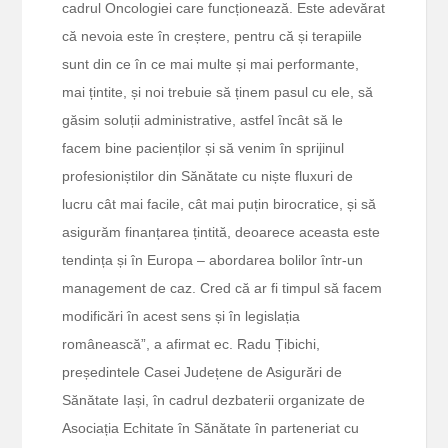
cadrul Oncologiei care funcționează. Este adevărat
că nevoia este în creștere, pentru că și terapiile
sunt din ce în ce mai multe și mai performante,
mai țintite, și noi trebuie să ținem pasul cu ele, să
găsim soluții administrative, astfel încât să le
facem bine pacienților și să venim în sprijinul
profesioniștilor din Sănătate cu niște fluxuri de
lucru cât mai facile, cât mai puțin birocratice, și să
asigurăm finanțarea țintită, deoarece aceasta este
tendința și în Europa – abordarea bolilor într-un
management de caz. Cred că ar fi timpul să facem
modificări în acest sens și în legislația
românească”, a afirmat ec. Radu Țibichi,
președintele Casei Județene de Asigurări de
Sănătate Iași, în cadrul dezbaterii organizate de
Asociația Echitate în Sănătate în parteneriat cu