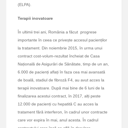
(ELPA).
Terapii inovatoare
În ultimii trei ani, România a făcut progrese
importante în ceea ce privește accesul pacienților
la tratament. Din noiembrie 2015, în urma unui
contract cost-volum-rezultat încheiat de Casa
Națională de Asigurări de Sănătate, timp de un an,
6.000 de pacienți aflați în faza cea mai avansată
de boală, stadiul de fibroză F4, au avut acces la
terapii inovatoare. După mai bine de 6 luni de la
finalizarea acestui contract, în 2017, alți peste
12.000 de pacienți cu hepatită C au acces la
tratament fără interferon, în cadrul unor contracte
care vor expira în mai, anul acesta. În cadrul