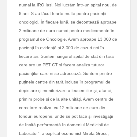
numai la IRO Iași. Noi lucrăm într-un spital nou, de
8 ani. S-au făcut foarte multe pentru pacienții
oncologici. În fiecare lună, se decontează aproape
2 milioane de euro numai pentru medicamente în
programul de Oncologie. Avem aproape 13.000 de
pacienți în evidență și 3.000 de cazuri noi în
fiecare an. Suntem singurul spital de stat din țară
care are un PET CT și facem analiza tuturor
pacienților care ni se adresează. Suntem printre
puținele centre din țară incluse în programul de
depistare și monitorizare a leucemiilor și, atunci,
primim probe și de la alte unități. Avem centru de
cercetare realizat cu 12 milioane de euro din
fonduri europene, unde se pot face și investigații
de înaltă performanță în domeniul Medicinii de
Laborator”, a explicat economist Mirela Grosu,