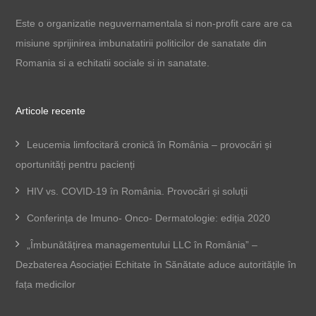
Este o organizatie neguvernamentala si non-profit care are ca
misiune sprijinirea imbunatatirii politicilor de sanatate din
Romania si a echitatii sociale si in sanatate.
Articole recente
Leucemia limfocitară cronică în România – provocări și
oportunități pentru pacienți
HIV vs. COVID-19 în România. Provocări și soluții
Conferința de Imuno- Onco- Dermatologie: ediția 2020
„Îmbunătățirea managementului LLC în România” –
Dezbaterea Asociației Echitate în Sănătate aduce autoritățile în
fața medicilor