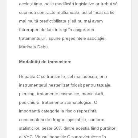
același timp, noile modificări legislative ar trebui să
cuprindă contracte multianuale, astfel încât să fie
mai multă predictibilitate și să nu mai avem
întreruperi de luni întregi în asigurarea
tratamentului”, spune președintele asociației,
Marinela Debu.
Modalități de transmitere
Hepatita C se transmite, cel mai adesea, prin
instrumentarul nesterilizat folosit pentru tatuaje,
piercing, tratamente cosmetice, manichiură,
pedichiură, tratamente stomatologice. O
importantă categorie la risc o reprezintă
consumatorii de droguri injectabile, conform
statisticilor, peste 50% dintre aceștia fiind purtători
ai VHC. Virusul hepatitic C supraviețuiește în