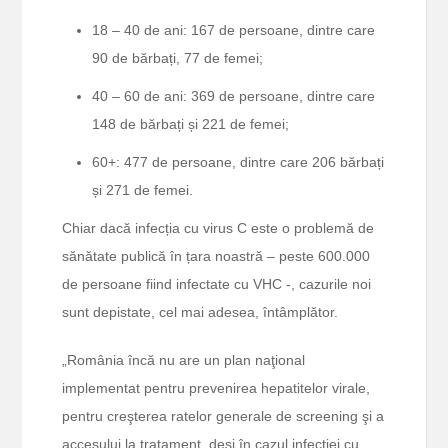
18 – 40 de ani: 167 de persoane, dintre care
90 de bărbați, 77 de femei;
40 – 60 de ani: 369 de persoane, dintre care
148 de bărbați și 221 de femei;
60+: 477 de persoane, dintre care 206 bărbați
și 271 de femei.
Chiar dacă infecția cu virus C este o problemă de
sănătate publică în țara noastră – peste 600.000
de persoane fiind infectate cu VHC -, cazurile noi
sunt depistate, cel mai adesea, întâmplător.
„România încă nu are un plan naţional
implementat pentru prevenirea hepatitelor virale,
pentru creşterea ratelor generale de screening şi a
accesului la tratament, deşi în cazul infecţiei cu