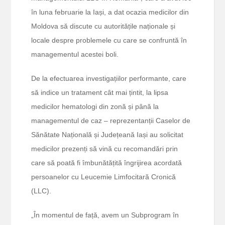
în luna februarie la Iași, a dat ocazia medicilor din
Moldova să discute cu autoritățile naționale și
locale despre problemele cu care se confruntă în
managementul acestei boli.
De la efectuarea investigațiilor performante, care
să indice un tratament cât mai țintit, la lipsa
medicilor hematologi din zonă și până la
managementul de caz – reprezentanții Caselor de
Sănătate Națională și Județeană Iași au solicitat
medicilor prezenți să vină cu recomandări prin
care să poată fi îmbunătățită îngrijirea acordată
persoanelor cu Leucemie Limfocitară Cronică
(LLC).
„În momentul de față, avem un Subprogram în