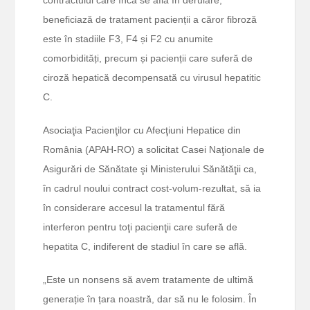
contractului care încă se află în derulare,
beneficiază de tratament pacienții a căror fibroză
este în stadiile F3, F4 și F2 cu anumite
comorbidități, precum și pacienții care suferă de
ciroză hepatică decompensată cu virusul hepatitic
C.
Asociaţia Pacienţilor cu Afecţiuni Hepatice din
România (APAH-RO) a solicitat Casei Naţionale de
Asigurări de Sănătate şi Ministerului Sănătăţii ca,
în cadrul noului contract cost-volum-rezultat, să ia
în considerare accesul la tratamentul fără
interferon pentru toţi pacienţii care suferă de
hepatita C, indiferent de stadiul în care se află.
„Este un nonsens să avem tratamente de ultimă
generație în țara noastră, dar să nu le folosim. În