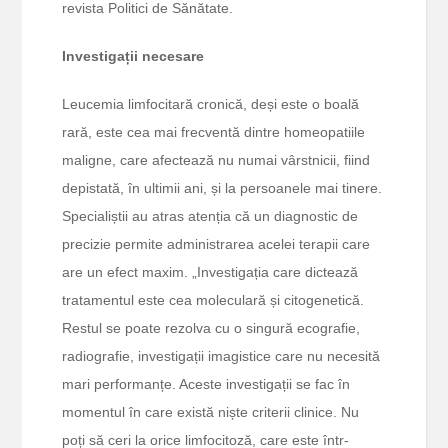
revista Politici de Sănătate.
Investigații necesare
Leucemia limfocitară cronică, deși este o boală
rară, este cea mai frecventă dintre homeopatiile
maligne, care afectează nu numai vârstnicii, fiind
depistată, în ultimii ani, și la persoanele mai tinere.
Specialiștii au atras atenția că un diagnostic de
precizie permite administrarea acelei terapii care
are un efect maxim. „Investigația care dictează
tratamentul este cea moleculară și citogenetică.
Restul se poate rezolva cu o singură ecografie,
radiografie, investigații imagistice care nu necesită
mari performanțe. Aceste investigații se fac în
momentul în care există niște criterii clinice. Nu
poți să ceri la orice limfocitoză, care este într-