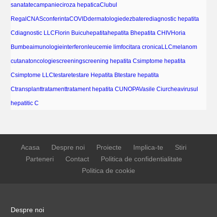
sanatate
campanie
ciroza hepatica
Clubul
Regal
CNAS
conferinta
COVID
dermatologie
dezbatere
diagnostic hepatita
C
diagnostic LLC
Florin Buicu
hepatita
hepatita B
hepatita C
HIV
Horia
Bumbea
imunologie
interferon
leucemie limfocitara cronica
LLC
melanom
cutanat
oncologie
screening
screening hepatita C
simptome hepatita
C
simptome LLC
testare
testare Hepatita B
testare hepatita
C
transplant
tratament
tratament hepatita C
UNOPA
Vasile Ciurchea
virusul
hepatitic C
Acasa
Despre noi
Proiecte
Implica-te
Stiri
Parteneri
Contact
Politica de confidentialitate
Politica de cookie
Despre noi