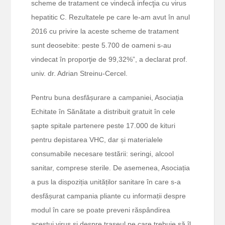
scheme de tratament ce vindecă infecţia cu virus
hepatitic C. Rezultatele pe care le-am avut în anul
2016 cu privire la aceste scheme de tratament
sunt deosebite: peste 5.700 de oameni s-au
vindecat în proporţie de 99,32%”, a declarat prof.
univ. dr. Adrian Streinu-Cercel.
Pentru buna desfășurare a campaniei, Asociația
Echitate în Sănătate a distribuit gratuit în cele
șapte spitale partenere peste 17.000 de kituri
pentru depistarea VHC, dar și materialele
consumabile necesare testării: seringi, alcool
sanitar, comprese sterile. De asemenea, Asociația
a pus la dispoziția unităților sanitare în care s-a
desfășurat campania pliante cu informații despre
modul în care se poate preveni răspândirea
acestui virus și despre traseul pe care trebuie să îl