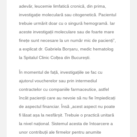
adevăr, leucemie limfatică cronică, din prima,
investigație moleculară sau citogenetică. Pacientul
trebuie urmărit doar cu o singură hemogramă. Iar
aceste investigații moleculare sau de foarte mare
finețe sunt necesare la un număr mic de pacienți”,
a explicat dr. Gabriela Borșaru, medic hematolog
la Spitalul Clinic Colțea din București.
În momentul de față, investigațiile se fac cu
ajutorul voucherelor sau prin intermediul
contractelor cu companiile farmaceutice, astfel
încât pacienții care au nevoie să nu fie împiedicați
de aspectul financiar. Însă „acest aspect nu poate
fi lăsat așa la nesfârșit. Trebuie o practică unitară
la nivel național. Sistemul acesta de întoarcere a
unor contribuții ale firmelor pentru anumite