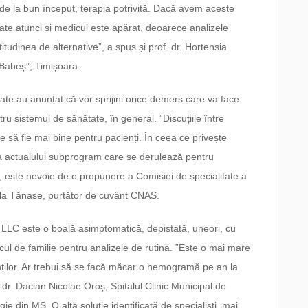
de la bun început, terapia potrivită. Dacă avem aceste
tate atunci și medicul este apărat, deoarece analizele
titudinea de alternative”, a spus și prof. dr. Hortensia
 Babeș”, Timișoara.
te au anunțat că vor sprijini orice demers care va face
ru sistemul de sănătate, în general. ”Discuțiile între
ace să fie mai bine pentru pacienți. În ceea ce privește
 actualului subprogram care se derulează pentru
, este nevoie de o propunere a Comisiei de specialitate a
aela Tănase, purtător de cuvânt CNAS.
că LLC este o boală asimptomatică, depistată, uneori, cu
cul de familie pentru analizele de rutină. ”Este o mai mare
ților. Ar trebui să se facă măcar o hemogramă pe an la
 dr. Dacian Nicolae Oroș, Spitalul Clinic Municipal de
din MS. O altă soluție identificată de specialiști, mai