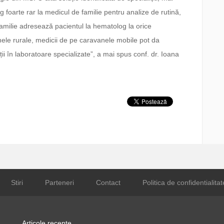
g foarte rar la medicul de familie pentru analize de rutină,
milie adresează pacientul la hematolog la orice
nele rurale, medicii de pe caravanele mobile pot da
ții în laboratoare specializate”, a mai spus conf. dr. Ioana
Stiri
Parteneri
Contact
Politica de confidentialitat
Articole recente