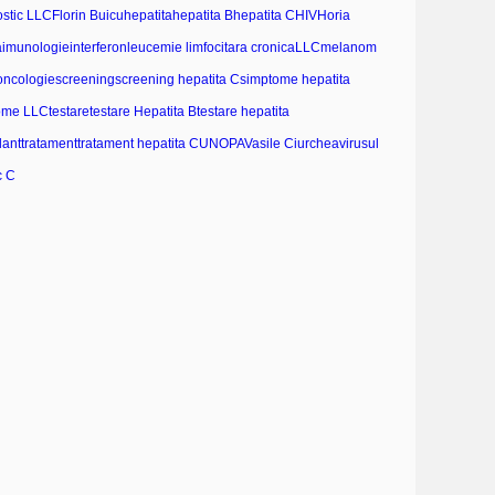
ostic LLC
Florin Buicu
hepatita
hepatita B
hepatita C
HIV
Horia
a
imunologie
interferon
leucemie limfocitara cronica
LLC
melanom
oncologie
screening
screening hepatita C
simptome hepatita
ome LLC
testare
testare Hepatita B
testare hepatita
lant
tratament
tratament hepatita C
UNOPA
Vasile Ciurchea
virusul
c C