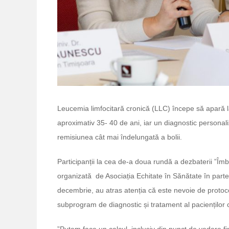
Leucemia limfocitară cronică (LLC) începe să apară la
aproximativ 35- 40 de ani, iar un diagnostic personali
remisiunea cât mai îndelungată a bolii.
Participanții la cea de-a doua rundă a dezbaterii ”
organizată de Asociația Echitate în Sănătate în parten
decembrie, au atras atenția că este nevoie de protoco
subprogram de diagnostic și tratament al pacienților