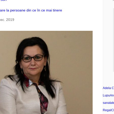
re la persoane din ce în ce mai tinere
dec. 2019
Adela C
Lupu
An
sanatat
Regal
C