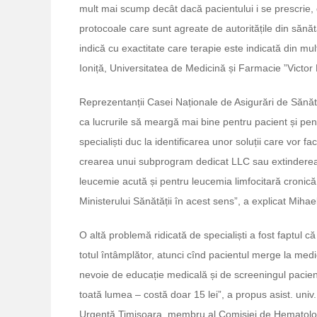
mult mai scump decât dacă pacientului i se prescrie, 
protocoale care sunt agreate de autoritățile din sănă
indică cu exactitate care terapie este indicată din mul
Ioniță, Universitatea de Medicină și Farmacie ”Victor
Reprezentanții Casei Naționale de Asigurări de Sănăta
ca lucrurile să meargă mai bine pentru pacient și pent
specialiști duc la identificarea unor soluții care vor f
crearea unui subprogram dedicat LLC sau extinderea
leucemie acută și pentru leucemia limfocitară cronică
Ministerului Sănătății în acest sens”, a explicat Mih
O altă problemă ridicată de specialiști a fost faptul 
totul întâmplător, atunci cînd pacientul merge la medi
nevoie de educație medicală și de screeningul pacien
toată lumea – costă doar 15 lei”, a propus asist. univ.
Urgență Timișoara, membru al Comisiei de Hematologie 