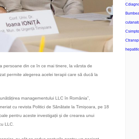
C
diagn
Bumbe
cutanat
C
simpt
C
transp
hepatiti
 persoane din ce în ce mai tinere, la vârsta de
zat permite alegerea acelei terapii care să ducă la
Îmbunătățirea managementului LLC în România”,
eriat cu revista Politici de Sănătate la Timișoara, pe 18
ale pentru aceste investigații și de crearea unui
 cu LLC.