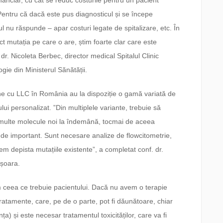
nanciar, cu cât se reduc costurile pentru un pacient
 Pentru că dacă este pus diagnosticul și se începe
 nu răspunde – apar costuri legate de spitalizare, etc. În
 mutația pe care o are, știm foarte clar care este
dr. Nicoleta Berbec, director medical Spitalul Clinic
ie din Ministerul Sănătății.
ane cu LLC în România au la dispoziție o gamă variată de
ui personalizat. ”Din multiplele variante, trebuie să
 multe molecule noi la îndemână, tocmai de aceea
m de important. Sunt necesare analize de flowcitometrie,
em depista mutațiile existente”, a completat conf. dr.
ișoara.
ăm ceea ce trebuie pacientului. Dacă nu avem o terapie
 tratamente, care, pe de o parte, pot fi dăunătoare, chiar
a) și este necesar tratamentul toxicităților, care va fi