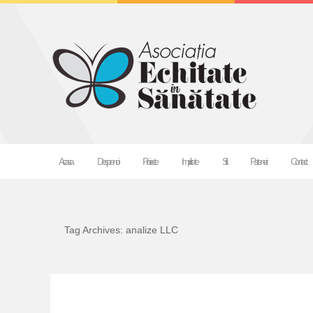
Acasa
Despre noi
Proiecte
Implica-te
Stiri
Parteneri
Contact
Tag Archives: analize LLC