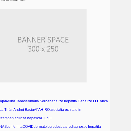
ojan
Alina Tanase
Amalia Serban
analize hepatita C
analize LLC
Anca
ca Trifan
Andrei Baciu
APAH-RO
asociatia echitate in
e
campanie
ciroza hepatica
Clubul
NAS
conferinta
COVID
dermatologie
dezbatere
diagnostic hepatita