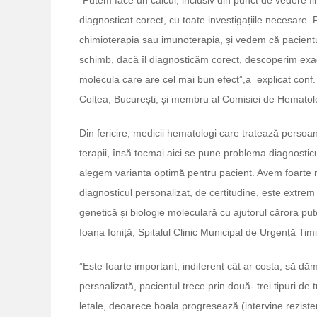
”Putem face un calcul, inclusiv din punct de vedere fi
diagnosticat corect, cu toate investigațiile necesare.
chimioterapia sau imunoterapia, și vedem că pacientul
schimb, dacă îl diagnosticăm corect, descoperim exact
molecula care are cel mai bun efect”,a explicat conf. 
Colțea, București, și membru al Comisiei de Hematolog
Din fericire, medicii hematologi care tratează perso
terapii, însă tocmai aici se pune problema diagnosticul
alegem varianta optimă pentru pacient. Avem foarte
diagnosticul personalizat, de certitudine, este extre
genetică și biologie moleculară cu ajutorul cărora put
Ioana Ioniță, Spitalul Clinic Municipal de Urgență Tim
”Este foarte important, indiferent cât ar costa, să d
persnalizată, pacientul trece prin două- trei tipuri de
letale, deoarece boala progresează (intervine rezistenț