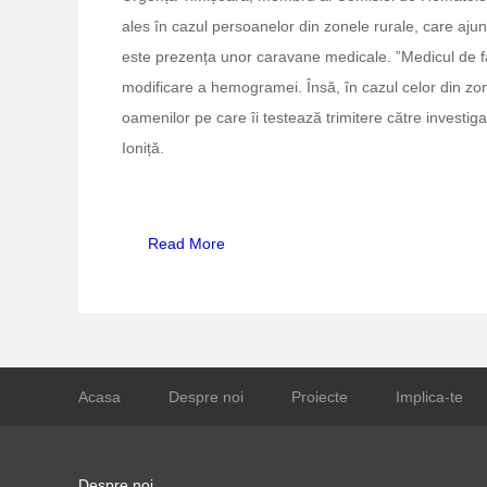
ales în cazul persoanelor din zonele rurale, care ajun
este prezența unor caravane medicale. ”Medicul de fa
modificare a hemogramei. Însă, în cazul celor din zo
oamenilor pe care îi testează trimitere către investiga
Ioniță.
Read More
Acasa
Despre noi
Proiecte
Implica-te
Despre noi