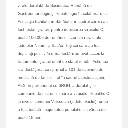
virale derulată de Societatea Română de
Gastroenterologie și Hepatologie în colaborare cu
Asociația Echitate în Sănătate, în cadrul căreia au
fost testați gratuit, pentru depistarea virusului C,
peste 100.000 de români din zonele rurale ale
județelor Neamț și Bacău. Toți cei care au fost
depistați pozitiv în urma testării au avut acces la
tratamentul gratuit oferit de statul român. Acțiunea
s-a desfășurat cu sprijinul a 101 de cabinete de
medicină de familie. Tot în cadrul acestei acțiuni,
AES, în parteneriat cu SRGH, a derulat și o
campanie de microeliminare a virusului Hepatitic C
la nivelul comunei Vetrișoaia (județul Vaslui), unde
a fost testată majoritatea populației cu vârsta de
peste 18 ani.