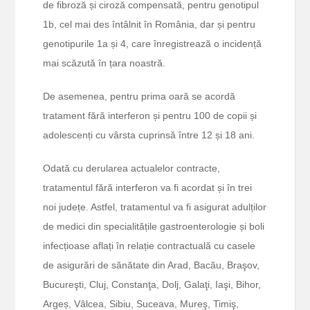
de fibroză și ciroză compensată, pentru genotipul
1b, cel mai des întâlnit în România, dar și pentru
genotipurile 1a și 4, care înregistrează o incidență
mai scăzută în țara noastră.
De asemenea, pentru prima oară se acordă
tratament fără interferon și pentru 100 de copii și
adolescenți cu vârsta cuprinsă între 12 și 18 ani.
Odată cu derularea actualelor contracte,
tratamentul fără interferon va fi acordat și în trei
noi județe. Astfel, tratamentul va fi asigurat adulților
de medici din specialitățile gastroenterologie și boli
infecțioase aflați în relație contractuală cu casele
de asigurări de sănătate din Arad, Bacău, Braşov,
Bucureşti, Cluj, Constanţa, Dolj, Galaţi, Iaşi, Bihor,
Argeș, Vâlcea, Sibiu, Suceava, Mureş, Timiş,