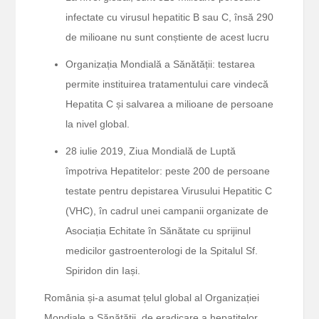
infectate cu virusul hepatitic B sau C, însă 290
de milioane nu sunt conștiente de acest lucru
Organizația Mondială a Sănătății: testarea
permite instituirea tratamentului care vindecă
Hepatita C și salvarea a milioane de persoane
la nivel global.
28 iulie 2019, Ziua Mondială de Luptă
împotriva Hepatitelor: peste 200 de persoane
testate pentru depistarea Virusului Hepatitic C
(VHC), în cadrul unei campanii organizate de
Asociația Echitate în Sănătate cu sprijinul
medicilor gastroenterologi de la Spitalul Sf.
Spiridon din Iași.
România și-a asumat țelul global al Organizației
Mondiale a Sănătății, de eradicare a hepatitelor