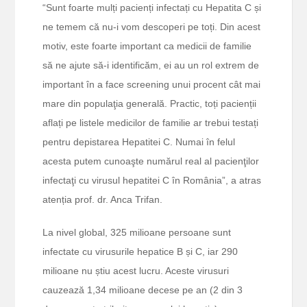
“Sunt foarte mulți pacienți infectați cu Hepatita C și
ne temem că nu-i vom descoperi pe toți. Din acest
motiv, este foarte important ca medicii de familie
să ne ajute să-i identificăm, ei au un rol extrem de
important în a face screening unui procent cât mai
mare din populaţia generală. Practic, toți pacienții
aflați pe listele medicilor de familie ar trebui testați
pentru depistarea Hepatitei C. Numai în felul
acesta putem cunoaşte numărul real al pacienţilor
infectaţi cu virusul hepatitei C în România”, a atras
atenția prof. dr. Anca Trifan.
La nivel global, 325 milioane persoane sunt
infectate cu virusurile hepatice B și C, iar 290
milioane nu știu acest lucru. Aceste virusuri
cauzează 1,34 milioane decese pe an (2 din 3