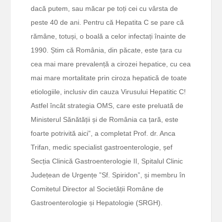
dacă putem, sau măcar pe toți cei cu vârsta de
peste 40 de ani. Pentru că Hepatita C se pare că
rămâne, totuși, o boală a celor infectați înainte de
1990. Știm că România, din păcate, este țara cu
cea mai mare prevalență a cirozei hepatice, cu cea
mai mare mortalitate prin ciroza hepatică de toate
etiologiile, inclusiv din cauza Virusului Hepatitic C!
Astfel încât strategia OMS, care este preluată de
Ministerul Sănătății și de România ca țară, este
foarte potrivită aici”, a completat Prof. dr. Anca
Trifan, medic specialist gastroenterologie, șef
Secția Clinică Gastroenterologie II, Spitalul Clinic
Județean de Urgențe ”Sf. Spiridon”, și membru în
Comitetul Director al Societății Române de
Gastroenterologie și Hepatologie (SRGH).