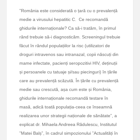
”România este considerată o țară cu o prevalență
medie a virusului hepatitic C. Ce recomandă
ghidurile internaționale? Ca să-i tratăm, în primul
rând trebuie să-i diagnosticăm. Screeningul trebuie
făcut în rândul populațiilor la risc (utilizatori de
droguri intravenos sau intranazal, copii născuți din
mame infectate, pacienți seropozitivi HIV, deținuții
și persoanele cu tatuaje și/sau piecinguri) în țările
care au prevalență scăzută. În țările cu prevalență
medie sau crescută, așa cum este și România,
ghidurile internaționale recomandă testare în
masă, adică toată populația-ceea ce înseamnă
realizarea unor strategii naționale de sănătate”, a
explicat dr. Mihaela Andreea Rădulescu, Institutul
”Matei Balș”, în cadrul simpozionului ”Actualități în