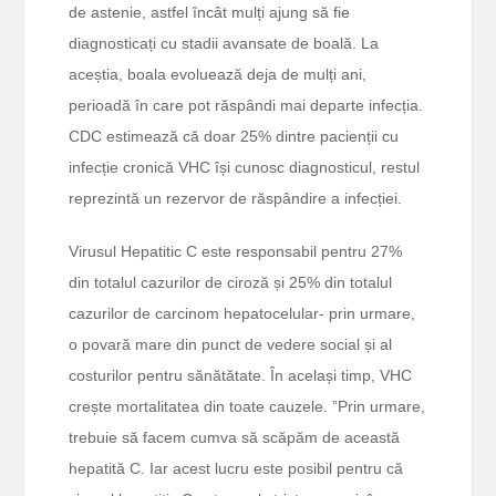
de astenie, astfel încât mulți ajung să fie
diagnosticați cu stadii avansate de boală. La
aceștia, boala evoluează deja de mulți ani,
perioadă în care pot răspândi mai departe infecția.
CDC estimează că doar 25% dintre pacienții cu
infecție cronică VHC își cunosc diagnosticul, restul
reprezintă un rezervor de răspândire a infecției.
Virusul Hepatitic C este responsabil pentru 27%
din totalul cazurilor de ciroză și 25% din totalul
cazurilor de carcinom hepatocelular- prin urmare,
o povară mare din punct de vedere social și al
costurilor pentru sănătătate. În același timp, VHC
crește mortalitatea din toate cauzele. ”Prin urmare,
trebuie să facem cumva să scăpăm de această
hepatită C. Iar acest lucru este posibil pentru că