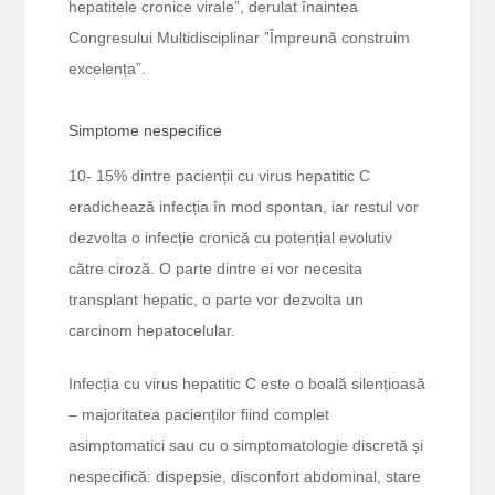
hepatitele cronice virale”, derulat înaintea
Congresului Multidisciplinar ”Împreună construim
excelența”.
Simptome nespecifice
10- 15% dintre pacienții cu virus hepatitic C
eradichează infecția în mod spontan, iar restul vor
dezvolta o infecție cronică cu potențial evolutiv
către ciroză. O parte dintre ei vor necesita
transplant hepatic, o parte vor dezvolta un
carcinom hepatocelular.
Infecția cu virus hepatitic C este o boală silențioasă
– majoritatea pacienților fiind complet
asimptomatici sau cu o simptomatologie discretă și
nespecifică: dispepsie, disconfort abdominal, stare