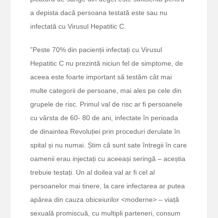
a depista dacă persoana testată este sau nu
infectată cu Virusul Hepatitic C.
”Peste 70% din pacienții infectați cu Virusul
Hepatitic C nu prezintă niciun fel de simptome, de
aceea este foarte important să testăm cât mai
multe categorii de persoane, mai ales pe cele din
grupele de risc. Primul val de risc ar fi persoanele
cu vârsta de 60- 80 de ani, infectate în perioada
de dinaintea Revoluției prin proceduri derulate în
spital și nu numai. Știm că sunt sate întregii în care
oamenii erau injectați cu aceeași seringă – aceștia
trebuie testați. Un al doilea val ar fi cel al
persoanelor mai tinere, la care infectarea ar putea
apărea din cauza obiceiurilor <moderne> – viață
sexuală promiscuă, cu multipli parteneri, consum