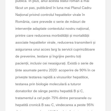
publică. În plus, anul acesta statul român a mai
făcut un pas, publicând în luna mai Planul Cadru
Național privind controlul hepatitelor virale în
România, care prevede o serie de măsuri de
intervenție adaptate contextului nostru național,
printre care reducerea morbidității și mortalității
asociate hepatitelor virale, reducerea transmiterii și
asigurarea unui acces larg la servicii cuprinzătoare
de prevenire, testare și îngrijire pentru toți
pacienții, inclusiv cei neasigurați. Există o serie de
ținte asumate pentru 2020: acoperire de 90% în ce
privește testarea rapidă a virusurilor hepatitice,
testarea prin biologie moleculară a tuturor
donatorilor de sânge pentru hepatită B și C,
tratamentul a cel puțin 75% dintre persoanele cu
hepatită cronică B sau C, vindecarea a peste 95%