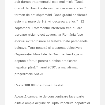
atât durata tratamentului este mai mică. ”Dacă
gradul de fibroză este zero, vindecarea are loc în
termen de opt săptămâni. Dacă gradul de fibroză
este mai mare de 1-2, vindecarea are loc în 12
săptămâni. Tratamentul interferon free nu are
aproape niciun efect advers, iar România face
eforturi extraordinare să trateze toate persoanele
bolnave. Țara noastră și-a asumat obiectivele
Organizației Mondiale de Gastroenterologie și
depune eforturi pentru a obține eradicarea
hepatitei până în anul 2030”, a mai afirmat
președintele SRGH.
Peste 100.000 de români testați
Această campanie de conștientizare face parte
dintr-o amplă acțiune de luptă împotriva hepatitelor