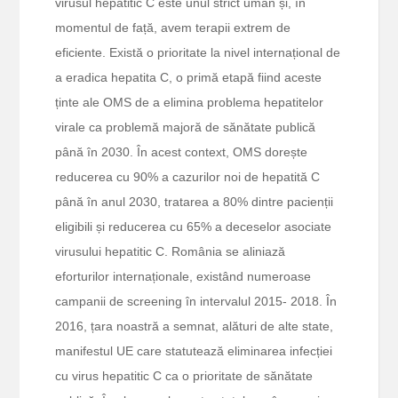
virusul hepatitic C este unul strict uman și, în
momentul de față, avem terapii extrem de
eficiente. Există o prioritate la nivel internațional de
a eradica hepatita C, o primă etapă fiind aceste
ținte ale OMS de a elimina problema hepatitelor
virale ca problemă majoră de sănătate publică
până în 2030. În acest context, OMS dorește
reducerea cu 90% a cazurilor noi de hepatită C
până în anul 2030, tratarea a 80% dintre pacienții
eligibili și reducerea cu 65% a deceselor asociate
virusului hepatitic C. România se aliniază
eforturilor internaționale, existând numeroase
campanii de screening în intervalul 2015- 2018. În
2016, țara noastră a semnat, alături de alte state,
manifestul UE care statutează eliminarea infecției
cu virus hepatitic C ca o prioritate de sănătate