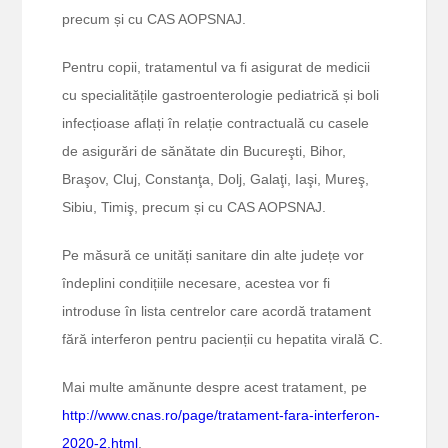
precum și cu CAS AOPSNAJ.
Pentru copii, tratamentul va fi asigurat de medicii
cu specialitățile gastroenterologie pediatrică și boli
infecțioase aflați în relație contractuală cu casele
de asigurări de sănătate din Bucureşti, Bihor,
Braşov, Cluj, Constanţa, Dolj, Galaţi, Iaşi, Mureş,
Sibiu, Timiş, precum și cu CAS AOPSNAJ.
Pe măsură ce unități sanitare din alte județe vor
îndeplini condițiile necesare, acestea vor fi
introduse în lista centrelor care acordă tratament
fără interferon pentru pacienții cu hepatita virală C.
Mai multe amănunte despre acest tratament, pe
http://www.cnas.ro/page/tratament-fara-interferon-
2020-2.html
.