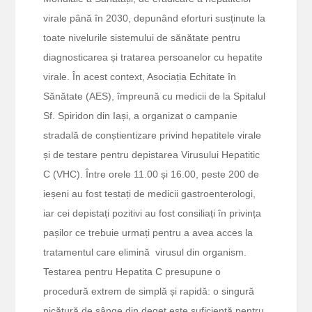
virale până în 2030, depunând eforturi susținute la
toate nivelurile sistemului de sănătate pentru
diagnosticarea și tratarea persoanelor cu hepatite
virale. În acest context, Asociația Echitate în
Sănătate (AES), împreună cu medicii de la Spitalul
Sf. Spiridon din Iași, a organizat o campanie
stradală de conștientizare privind hepatitele virale
și de testare pentru depistarea Virusului Hepatitic
C (VHC). Între orele 11.00 și 16.00, peste 200 de
ieșeni au fost testați de medicii gastroenterologi,
iar cei depistați pozitivi au fost consiliați în privința
pașilor ce trebuie urmați pentru a avea acces la
tratamentul care elimină virusul din organism.
Testarea pentru Hepatita C presupune o
procedură extrem de simplă și rapidă: o singură
picătură de sânge din deget este suficientă pentru