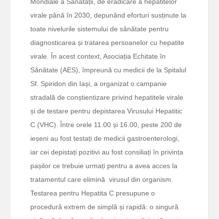
Mondiale a Sănătății, de eradicare a hepatitelor
virale până în 2030, depunând eforturi susținute la
toate nivelurile sistemului de sănătate pentru
diagnosticarea și tratarea persoanelor cu hepatite
virale. În acest context, Asociația Echitate în
Sănătate (AES), împreună cu medicii de la Spitalul
Sf. Spiridon din Iași, a organizat o campanie
stradală de conștientizare privind hepatitele virale
și de testare pentru depistarea Virusului Hepatitic
C (VHC). Între orele 11.00 și 16.00, peste 200 de
ieșeni au fost testați de medicii gastroenterologi,
iar cei depistați pozitivi au fost consiliați în privința
pașilor ce trebuie urmați pentru a avea acces la
tratamentul care elimină virusul din organism.
Testarea pentru Hepatita C presupune o
procedură extrem de simplă și rapidă: o singură