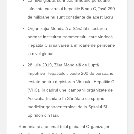
La nivel global, sunt 325 milioane persoane
infectate cu virusul hepatitic B sau C, însă 290
de milioane nu sunt conștiente de acest lucru
Organizația Mondială a Sănătății: testarea
permite instituirea tratamentului care vindecă
Hepatita C și salvarea a milioane de persoane
la nivel global.
28 iulie 2019, Ziua Mondială de Luptă
împotriva Hepatitelor: peste 200 de persoane
testate pentru depistarea Virusului Hepatitic C
(VHC), în cadrul unei campanii organizate de
Asociația Echitate în Sănătate cu sprijinul
medicilor gastroenterologi de la Spitalul Sf.
Spiridon din Iași.
România și-a asumat țelul global al Organizației