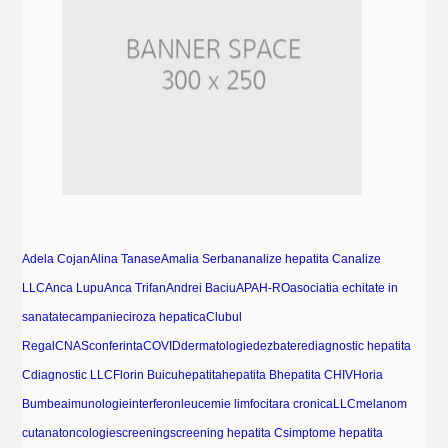
Adela Cojan
Alina Tanase
Amalia Serban
analize hepatita C
analize
LLC
Anca Lupu
Anca Trifan
Andrei Baciu
APAH-RO
asociatia echitate in
sanatate
campanie
ciroza hepatica
Clubul
Regal
CNAS
conferinta
COVID
dermatologie
dezbatere
diagnostic hepatita
C
diagnostic LLC
Florin Buicu
hepatita
hepatita B
hepatita C
HIV
Horia
Bumbea
imunologie
interferon
leucemie limfocitara cronica
LLC
melanom
cutanat
oncologie
screening
screening hepatita C
simptome hepatita