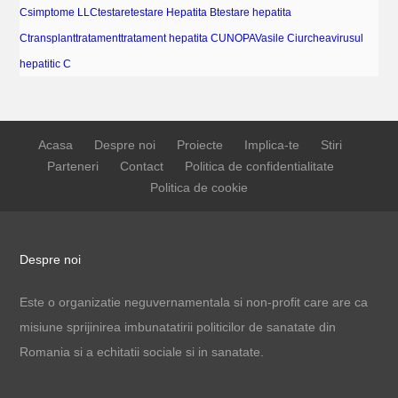
C
simptome LLC
testare
testare Hepatita B
testare hepatita
C
transplant
tratament
tratament hepatita C
UNOPA
Vasile Ciurchea
virusul
hepatitic C
Acasa
Despre noi
Proiecte
Implica-te
Stiri
Parteneri
Contact
Politica de confidentialitate
Politica de cookie
Despre noi
Este o organizatie neguvernamentala si non-profit care are ca
misiune sprijinirea imbunatatirii politicilor de sanatate din
Romania si a echitatii sociale si in sanatate.