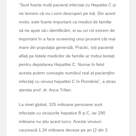
“Sunt foarte mulți pacienți infectați cu Hepatita C și
ne temem că nu-i vom descoperi pe toți. Din acest
motiv, este foarte important ca medicii de familie
să ne ajute să-i identificăm, ei au un rol extrem de
important în a face screening unui procent cât mai
mare din populaţia generală. Practic, toți pacienții
aflați pe listele medicilor de familie ar trebui testați
pentru depistarea Hepatitei C. Numai în felul
acesta putem cunoaşte numărul real al pacienţilor
infectaţi cu virusul hepatitei C în România”, a atras
atenția prof. dr. Anca Trifan.
La nivel global, 325 milioane persoane sunt
infectate cu virusurile hepatice B și C, iar 290
milioane nu știu acest lucru. Aceste virusuri
cauzează 1,34 milioane decese pe an (2 din 3