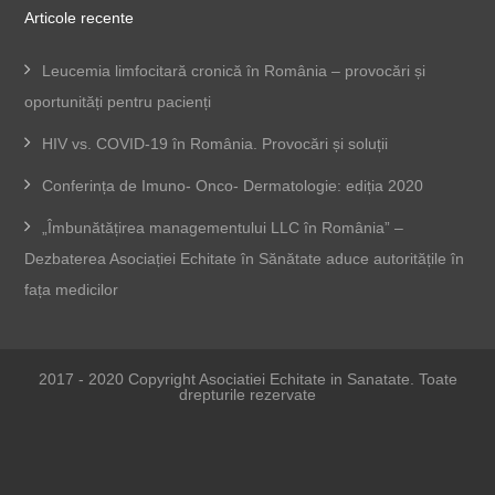
Articole recente
Leucemia limfocitară cronică în România – provocări și
oportunități pentru pacienți
HIV vs. COVID-19 în România. Provocări și soluții
Conferința de Imuno- Onco- Dermatologie: ediția 2020
„Îmbunătățirea managementului LLC în România” –
Dezbaterea Asociației Echitate în Sănătate aduce autoritățile în
fața medicilor
2017 - 2020 Copyright Asociatiei Echitate in Sanatate. Toate
drepturile rezervate