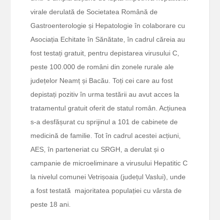
virale derulată de Societatea Română de
Gastroenterologie și Hepatologie în colaborare cu
Asociația Echitate în Sănătate, în cadrul căreia au
fost testați gratuit, pentru depistarea virusului C,
peste 100.000 de români din zonele rurale ale
județelor Neamț și Bacău. Toți cei care au fost
depistați pozitiv în urma testării au avut acces la
tratamentul gratuit oferit de statul român. Acțiunea
s-a desfășurat cu sprijinul a 101 de cabinete de
medicină de familie. Tot în cadrul acestei acțiuni,
AES, în parteneriat cu SRGH, a derulat și o
campanie de microeliminare a virusului Hepatitic C
la nivelul comunei Vetrișoaia (județul Vaslui), unde
a fost testată majoritatea populației cu vârsta de
peste 18 ani.