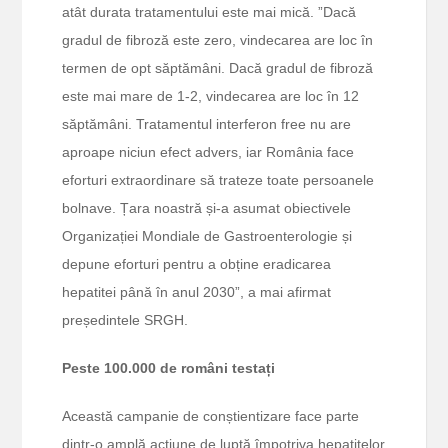
atât durata tratamentului este mai mică. ”Dacă
gradul de fibroză este zero, vindecarea are loc în
termen de opt săptămâni. Dacă gradul de fibroză
este mai mare de 1-2, vindecarea are loc în 12
săptămâni. Tratamentul interferon free nu are
aproape niciun efect advers, iar România face
eforturi extraordinare să trateze toate persoanele
bolnave. Țara noastră și-a asumat obiectivele
Organizației Mondiale de Gastroenterologie și
depune eforturi pentru a obține eradicarea
hepatitei până în anul 2030”, a mai afirmat
președintele SRGH.
Peste 100.000 de români testați
Această campanie de conștientizare face parte
dintr-o amplă acțiune de luptă împotriva hepatitelor