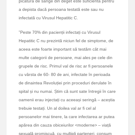
picătură de sânge din deget este suficientă pentru
a depista dacă persoana testată este sau nu
infectată cu Virusul Hepatitic C.
”Peste 70% din pacienții infectați cu Virusul
Hepatitic C nu prezintă niciun fel de simptome, de
aceea este foarte important să testăm cât mai
multe categorii de persoane, mai ales pe cele din
grupele de risc. Primul val de risc ar fi persoanele
cu vârsta de 60- 80 de ani, infectate în perioada
de dinaintea Revoluției prin proceduri derulate în
spital și nu numai. Știm că sunt sate întregii în care
oamenii erau injectați cu aceeași seringă – aceștia
trebuie testați. Un al doilea val ar fi cel al
persoanelor mai tinere, la care infectarea ar putea
apărea din cauza obiceiurilor <moderne> – viață
sexuală promiscuă, cu multipli parteneri, consum