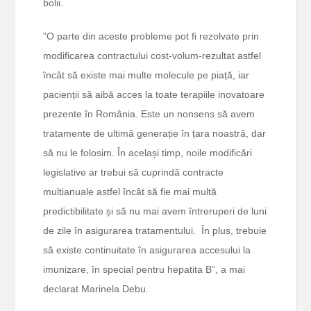
bolii.
”O parte din aceste probleme pot fi rezolvate prin
modificarea contractului cost-volum-rezultat astfel
încât să existe mai multe molecule pe piață, iar
pacienții să aibă acces la toate terapiile inovatoare
prezente în România. Este un nonsens să avem
tratamente de ultimă generație în țara noastră, dar
să nu le folosim. În același timp, noile modificări
legislative ar trebui să cuprindă contracte
multianuale astfel încât să fie mai multă
predictibilitate și să nu mai avem întreruperi de luni
de zile în asigurarea tratamentului. În plus, trebuie
să existe continuitate în asigurarea accesului la
imunizare, în special pentru hepatita B”, a mai
declarat Marinela Debu.