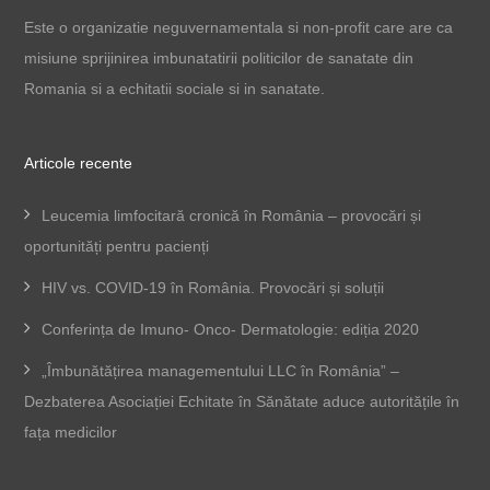
Este o organizatie neguvernamentala si non-profit care are ca
misiune sprijinirea imbunatatirii politicilor de sanatate din
Romania si a echitatii sociale si in sanatate.
Articole recente
Leucemia limfocitară cronică în România – provocări și
oportunități pentru pacienți
HIV vs. COVID-19 în România. Provocări și soluții
Conferința de Imuno- Onco- Dermatologie: ediția 2020
„Îmbunătățirea managementului LLC în România” –
Dezbaterea Asociației Echitate în Sănătate aduce autoritățile în
fața medicilor