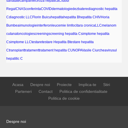
sanatate
campanie
ciroza hepatica
Clubul
Regal
CNAS
conferinta
COVID
dermatologie
dezbatere
diagnostic hepatita
C
diagnostic LLC
Florin Buicu
hepatita
hepatita B
hepatita C
HIV
Horia
Bumbea
imunologie
interferon
leucemie limfocitara cronica
LLC
melanom
cutanat
oncologie
screening
screening hepatita C
simptome hepatita
C
simptome LLC
testare
testare Hepatita B
testare hepatita
C
transplant
tratament
tratament hepatita C
UNOPA
Vasile Ciurchea
virusul
hepatitic C
Acasa
Despre noi
Proiecte
Implica-te
Stiri
Parteneri
Contact
Politica de confidentialitate
Politica de cookie
Despre noi