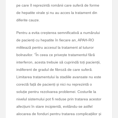
pe care îl reprezintă românii care suferă de forme
de hepatite virale și nu au acces la tratament din
diferite cauze.
Pentru a evita creșterea semnificativă a numărului
de pacienți cu hepatite în fiecare an, APAH-RO
militează pentru accesul la tratament al tuturor
bolnavilor. ”În ceea ce privește tratamentul fără
interferon, acesta trebuie să cuprindă toți pacienții,
indiferent de gradul de fibroză de care suferă.
Limitarea tratamentului la stadiile avansate nu este
corectă față de pacienți și nici nu reprezintă o
soluție pentru rezolvarea problemei. Costurile la
nivelul sistemului pot fi reduse prin tratarea acestor
afecțiuni în stare incipientă, evitându-se astfel
alocarea de fonduri pentru tratarea complicațiilor și