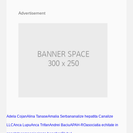
Advertisement
Adela Cojan
Alina Tanase
Amalia Serban
analize hepatita C
analize
LLC
Anca Lupu
Anca Trifan
Andrei Baciu
APAH-RO
asociatia echitate in