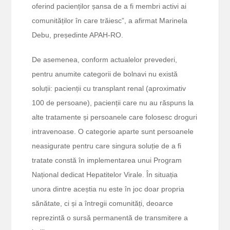
oferind pacienților șansa de a fi membri activi ai
comunităților în care trăiesc”, a afirmat Marinela
Debu, președinte APAH-RO.
De asemenea, conform actualelor prevederi,
pentru anumite categorii de bolnavi nu există
soluții: pacienții cu transplant renal (aproximativ
100 de persoane), pacienții care nu au răspuns la
alte tratamente și persoanele care folosesc droguri
intravenoase. O categorie aparte sunt persoanele
neasigurate pentru care singura soluție de a fi
tratate constă în implementarea unui Program
Național dedicat Hepatitelor Virale. În situația
unora dintre aceștia nu este în joc doar propria
sănătate, ci și a întregii comunități, deoarce
reprezintă o sursă permanentă de transmitere a